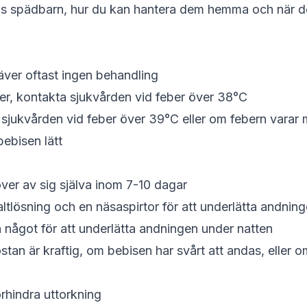
hos spädbarn, hur du kan hantera dem hemma och när de
äver oftast ingen behandling
r, kontakta sjukvården vid feber över 38°C
a sjukvården vid feber över 39°C eller om febern varar
ebisen lätt
över av sig själva inom 7-10 dagar
lösning och en näsaspirtor för att underlätta andnin
något för att underlätta andningen under natten
tan är kraftig, om bebisen har svårt att andas, eller
rhindra uttorkning