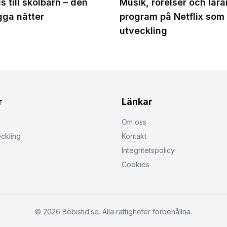
 till skolbarn – den
Musik, rörelser och lär
gga nätter
program på Netflix som
utveckling
r
Länkar
Om oss
ckling
Kontakt
Integritetspolicy
Cookies
©
2026
Bebistid.se. Alla rättigheter förbehållna.