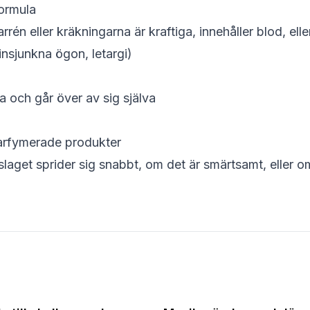
formula
rén eller kräkningarna är kraftiga, innehåller blod, ell
 insjunkna ögon, letargi)
a och går över av sig själva
parfymerade produkter
laget sprider sig snabbt, om det är smärtsamt, eller o