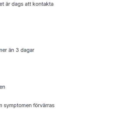
t är dags att kontakta
 mer än 3 dagar
gen
 om symptomen förvärras