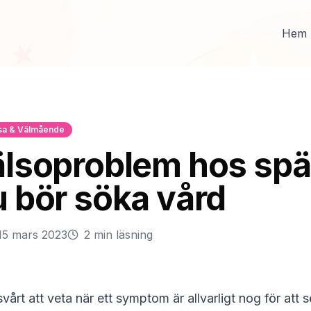
Hem
sa & Välmående
älsoproblem hos sp
u bör söka vård
15 mars 2023
2 min
läsning
vårt att veta när ett symptom är allvarligt nog för att 