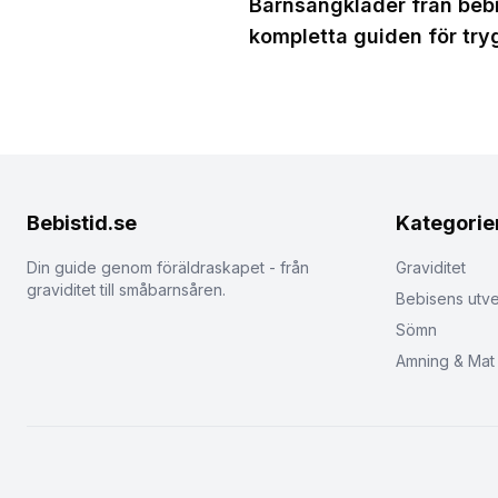
Barnsängkläder från bebis
kompletta guiden för try
Bebistid.se
Kategorie
Din guide genom föräldraskapet - från
Graviditet
graviditet till småbarnsåren.
Bebisens utve
Sömn
Amning & Mat