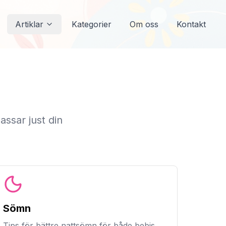
Artiklar
Kategorier
Om oss
Kontakt
assar just din
Sömn
Tips för bättre nattsömn för både bebis