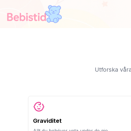
Utforska våra
Graviditet
Allt du behöver veta under de nio